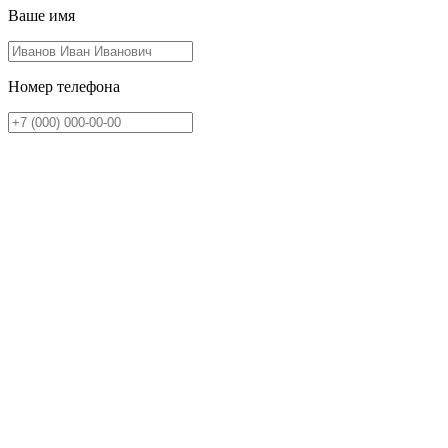
Ваше имя
Номер телефона
Выберите отдел
Пожалуйста, заполните
все
поля для отправки заявки
Отправляя форму Вы даете согласие на
обработку
персональных данных
Отправить
Каталог
Компания