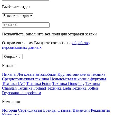
Выберите отдел
Пожалуйста, заполните
все
поля для отправки заявки
Отправляя форму Вы даете согласие на
обработку
персональных данных
Отправить
Каталог
Пикапы
Легковые автомобили
Крупнотоннажная техника
Среднетоннажная техника
Цельнометаллические фургоны
Техника JAC
Техника Foton
Техника Dongfeng
Техника
Changan
Техника Forland
Техника Lada
Техника Sollers
Грузовики с пробегом
Компания
История
Сертификаты
Бренды
Отзывы
Вакансии
Реквизиты
Контакты