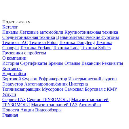
Подать заявку
Каталог
Пикапы
Легковые автомобили
Крупнотоннажная техника
Среднетоннажная техника
Цельнометаллические фургоны
Техника JAC
Техника Foton
Техника Dongfeng
Техника
Changan
Техника Forland
Техника Lada
Техника Sollers
Грузовики с пробегом
О компании
История
Сертификаты
Бренды
Отзывы
Вакансии
Реквизиты
Контакты
Надстройки
Бортовой
Фургон
Рефрижератор
Изотермический фургон
Эвакуатор
Автогидроподъёмник
Цистерна
Топливозаправщик
Мусоровоз
Самосвал
Бортовая с КМУ
Услуги
Сервис ГАЗ
Сервис ГРУЗОМОЛЛ
Магазин запчастей
ГРУЗОМОЛЛ
Магазин запчастей ГАЗ
Автомойка
Новости
Акции
Видеообзоры
Главная