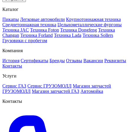
Каталог
Пикапы
Легковые автомобили
Крупнотоннажная техника
Среднетоннажная техника
Цельнометаллические фургоны
Техника JAC
Техника Foton
Техника Dongfeng
Техника
Changan
Техника Forland
Техника Lada
Техника Sollers
Грузовики с пробегом
Компания
История
Сертификаты
Бренды
Отзывы
Вакансии
Реквизиты
Контакты
Услуги
Сервис ГАЗ
Сервис ГРУЗОМОЛЛ
Магазин запчастей
ГРУЗОМОЛЛ
Магазин запчастей ГАЗ
Автомойка
Контакты