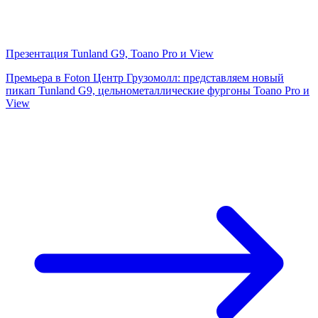
Презентация Tunland G9, Toano Pro и View
Премьера в Foton Центр Грузомолл: представляем новый
пикап Tunland G9, цельнометаллические фургоны Toano Pro и
View