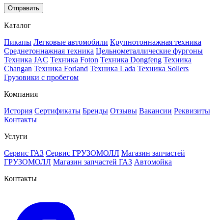
Отправить
Каталог
Пикапы
Легковые автомобили
Крупнотоннажная техника
Среднетоннажная техника
Цельнометаллические фургоны
Техника JAC
Техника Foton
Техника Dongfeng
Техника
Changan
Техника Forland
Техника Lada
Техника Sollers
Грузовики с пробегом
Компания
История
Сертификаты
Бренды
Отзывы
Вакансии
Реквизиты
Контакты
Услуги
Сервис ГАЗ
Сервис ГРУЗОМОЛЛ
Магазин запчастей
ГРУЗОМОЛЛ
Магазин запчастей ГАЗ
Автомойка
Контакты