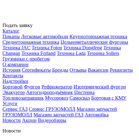
Подать заявку
Каталог
Пикапы
Легковые автомобили
Крупнотоннажная техника
Среднетоннажная техника
Цельнометаллические фургоны
Техника JAC
Техника Foton
Техника Dongfeng
Техника
Changan
Техника Forland
Техника Lada
Техника Sollers
Грузовики с пробегом
О компании
История
Сертификаты
Бренды
Отзывы
Вакансии
Реквизиты
Контакты
Надстройки
Бортовой
Фургон
Рефрижератор
Изотермический фургон
Эвакуатор
Автогидроподъёмник
Цистерна
Топливозаправщик
Мусоровоз
Самосвал
Бортовая с КМУ
Услуги
Сервис ГАЗ
Сервис ГРУЗОМОЛЛ
Магазин запчастей
ГРУЗОМОЛЛ
Магазин запчастей ГАЗ
Автомойка
Новости
Акции
Видеообзоры
Новости