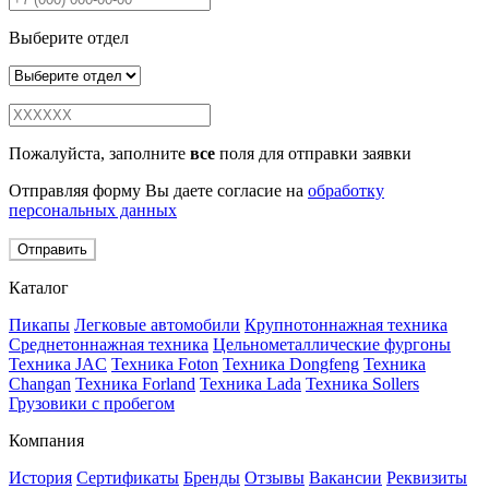
Выберите отдел
Пожалуйста, заполните
все
поля для отправки заявки
Отправляя форму Вы даете согласие на
обработку
персональных данных
Отправить
Каталог
Пикапы
Легковые автомобили
Крупнотоннажная техника
Среднетоннажная техника
Цельнометаллические фургоны
Техника JAC
Техника Foton
Техника Dongfeng
Техника
Changan
Техника Forland
Техника Lada
Техника Sollers
Грузовики с пробегом
Компания
История
Сертификаты
Бренды
Отзывы
Вакансии
Реквизиты