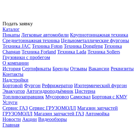
Подать заявку
Каталог
Пикапы
Легковые автомобили
Крупнотоннажная техника
Среднетоннажная техника
Цельнометаллические фургоны
Техника JAC
Техника Foton
Техника Dongfeng
Техника
Changan
Техника Forland
Техника Lada
Техника Sollers
Грузовики с пробегом
О компании
История
Сертификаты
Бренды
Отзывы
Вакансии
Реквизиты
Контакты
Надстройки
Бортовой
Фургон
Рефрижератор
Изотермический фургон
Эвакуатор
Автогидроподъёмник
Цистерна
Топливозаправщик
Мусоровоз
Самосвал
Бортовая с КМУ
Услуги
Сервис ГАЗ
Сервис ГРУЗОМОЛЛ
Магазин запчастей
ГРУЗОМОЛЛ
Магазин запчастей ГАЗ
Автомойка
Новости
Акции
Видеообзоры
Главная