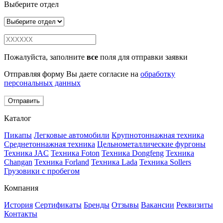
Выберите отдел
Пожалуйста, заполните
все
поля для отправки заявки
Отправляя форму Вы даете согласие на
обработку
персональных данных
Отправить
Каталог
Пикапы
Легковые автомобили
Крупнотоннажная техника
Среднетоннажная техника
Цельнометаллические фургоны
Техника JAC
Техника Foton
Техника Dongfeng
Техника
Changan
Техника Forland
Техника Lada
Техника Sollers
Грузовики с пробегом
Компания
История
Сертификаты
Бренды
Отзывы
Вакансии
Реквизиты
Контакты