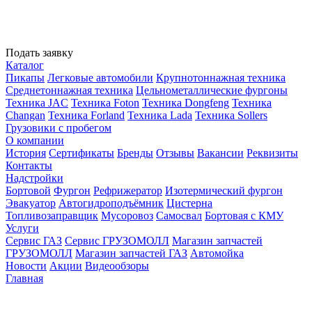
Подать заявку
Каталог
Пикапы
Легковые автомобили
Крупнотоннажная техника
Среднетоннажная техника
Цельнометаллические фургоны
Техника JAC
Техника Foton
Техника Dongfeng
Техника
Changan
Техника Forland
Техника Lada
Техника Sollers
Грузовики с пробегом
О компании
История
Сертификаты
Бренды
Отзывы
Вакансии
Реквизиты
Контакты
Надстройки
Бортовой
Фургон
Рефрижератор
Изотермический фургон
Эвакуатор
Автогидроподъёмник
Цистерна
Топливозаправщик
Мусоровоз
Самосвал
Бортовая с КМУ
Услуги
Сервис ГАЗ
Сервис ГРУЗОМОЛЛ
Магазин запчастей
ГРУЗОМОЛЛ
Магазин запчастей ГАЗ
Автомойка
Новости
Акции
Видеообзоры
Главная