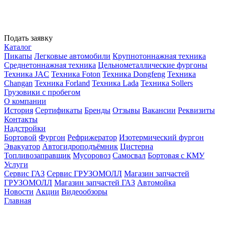
Подать заявку
Каталог
Пикапы
Легковые автомобили
Крупнотоннажная техника
Среднетоннажная техника
Цельнометаллические фургоны
Техника JAC
Техника Foton
Техника Dongfeng
Техника
Changan
Техника Forland
Техника Lada
Техника Sollers
Грузовики с пробегом
О компании
История
Сертификаты
Бренды
Отзывы
Вакансии
Реквизиты
Контакты
Надстройки
Бортовой
Фургон
Рефрижератор
Изотермический фургон
Эвакуатор
Автогидроподъёмник
Цистерна
Топливозаправщик
Мусоровоз
Самосвал
Бортовая с КМУ
Услуги
Сервис ГАЗ
Сервис ГРУЗОМОЛЛ
Магазин запчастей
ГРУЗОМОЛЛ
Магазин запчастей ГАЗ
Автомойка
Новости
Акции
Видеообзоры
Главная