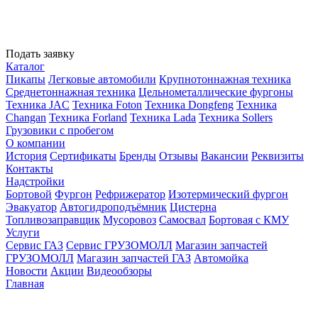
Подать заявку
Каталог
Пикапы
Легковые автомобили
Крупнотоннажная техника
Среднетоннажная техника
Цельнометаллические фургоны
Техника JAC
Техника Foton
Техника Dongfeng
Техника
Changan
Техника Forland
Техника Lada
Техника Sollers
Грузовики с пробегом
О компании
История
Сертификаты
Бренды
Отзывы
Вакансии
Реквизиты
Контакты
Надстройки
Бортовой
Фургон
Рефрижератор
Изотермический фургон
Эвакуатор
Автогидроподъёмник
Цистерна
Топливозаправщик
Мусоровоз
Самосвал
Бортовая с КМУ
Услуги
Сервис ГАЗ
Сервис ГРУЗОМОЛЛ
Магазин запчастей
ГРУЗОМОЛЛ
Магазин запчастей ГАЗ
Автомойка
Новости
Акции
Видеообзоры
Главная