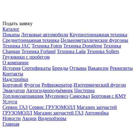
Подать заявку
Каталог
Пикапы
Легковые автомобили
Крупнотоннажная техника
Среднетоннажная техника
Цельнометаллические фургоны
Техника JAC
Техника Foton
Техника Dongfeng
Техника
Changan
Техника Forland
Техника Lada
Техника Sollers
Грузовики с пробегом
О компании
История
Сертификаты
Бренды
Отзывы
Вакансии
Реквизиты
Контакты
Надстройки
Бортовой
Фургон
Рефрижератор
Изотермический фургон
Эвакуатор
Автогидроподъёмник
Цистерна
Топливозаправщик
Мусоровоз
Самосвал
Бортовая с КМУ
Услуги
Сервис ГАЗ
Сервис ГРУЗОМОЛЛ
Магазин запчастей
ГРУЗОМОЛЛ
Магазин запчастей ГАЗ
Автомойка
Новости
Акции
Видеообзоры
Главная