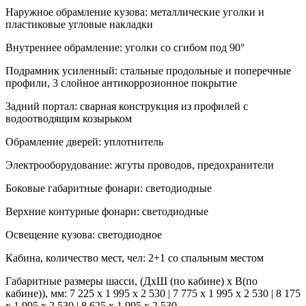
Наружное обрамление кузова:
металлические уголки и
пластиковые угловые накладки
Внутреннее обрамление:
уголки со сгибом под 90°
Подрамник усиленный:
стальные продольные и поперечные
профили, 3 слойное антикоррозионное покрытие
Задний портал:
сварная конструкция из профилей c
водоотводящим козырьком
Обрамление дверей:
уплотнитель
Электрооборудование:
жгуты проводов, предохранители
Боковые габаритные фонари:
светодиодные
Верхние контурные фонари:
светодиодные
Освещение кузова:
светодиодное
Кабина, количество мест, чел:
2+1 со спальным местом
Габаритные размеры шасси, (ДхШ (по кабине) х В(по
кабине)), мм:
7 225 х 1 995 х 2 530 | 7 775 х 1 995 х 2 530 | 8 175
х 1 995 х 2 530 | 8 625 х 1 995 х 2 530