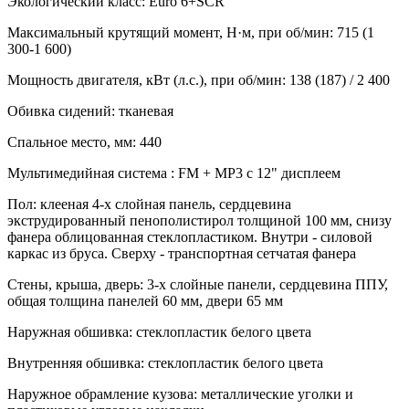
Экологический класс:
Euro 6+SCR
Максимальный крутящий момент, Н·м, при об/мин:
715 (1
300-1 600)
Мощность двигателя, кВт (л.с.), при об/мин:
138 (187) / 2 400
Обивка сидений:
тканевая
Спальное место, мм:
440
Мультимедийная система :
FM + MP3 с 12" дисплеем
Пол:
клееная 4-х слойная панель, сердцевина
экструдированный пенополистирол толщиной 100 мм, снизу
фанера облицованная стеклопластиком. Внутри - силовой
каркас из бруса. Сверху - транспортная сетчатая фанера
Стены, крыша, дверь:
3-х слойные панели, сердцевина ППУ,
общая толщина панелей 60 мм, двери 65 мм
Наружная обшивка:
стеклопластик белого цвета
Внутренняя обшивка:
стеклопластик белого цвета
Наружное обрамление кузова:
металлические уголки и