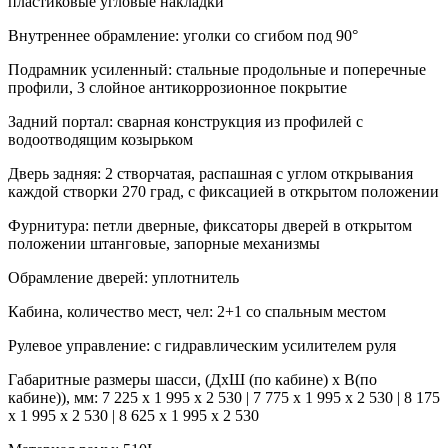
пластиковые угловые накладки
Внутреннее обрамление:
уголки со сгибом под 90°
Подрамник усиленный:
стальные продольные и поперечные
профили, 3 слойное антикоррозионное покрытие
Задний портал:
сварная конструкция из профилей c
водоотводящим козырьком
Дверь задняя:
2 створчатая, распашная с углом открывания
каждой створки 270 град, с фиксацией в открытом положении
Фурнитура:
петли дверные, фиксаторы дверей в открытом
положении штанговые, запорные механизмы
Обрамление дверей:
уплотнитель
Кабина, количество мест, чел:
2+1 со спальным местом
Рулевое управление:
с гидравлическим усилителем руля
Габаритные размеры шасси, (ДхШ (по кабине) х В(по
кабине)), мм:
7 225 х 1 995 х 2 530 | 7 775 х 1 995 х 2 530 | 8 175
х 1 995 х 2 530 | 8 625 х 1 995 х 2 530