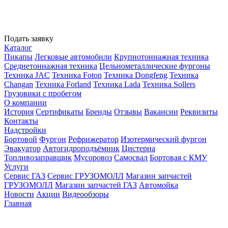
Подать заявку
Каталог
Пикапы
Легковые автомобили
Крупнотоннажная техника
Среднетоннажная техника
Цельнометаллические фургоны
Техника JAC
Техника Foton
Техника Dongfeng
Техника
Changan
Техника Forland
Техника Lada
Техника Sollers
Грузовики с пробегом
О компании
История
Сертификаты
Бренды
Отзывы
Вакансии
Реквизиты
Контакты
Надстройки
Бортовой
Фургон
Рефрижератор
Изотермический фургон
Эвакуатор
Автогидроподъёмник
Цистерна
Топливозаправщик
Мусоровоз
Самосвал
Бортовая с КМУ
Услуги
Сервис ГАЗ
Сервис ГРУЗОМОЛЛ
Магазин запчастей
ГРУЗОМОЛЛ
Магазин запчастей ГАЗ
Автомойка
Новости
Акции
Видеообзоры
Главная