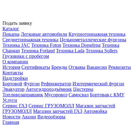
Подать заявку
Каталог
Пикапы
Легковые автомобили
Крупнотоннажная техника
Среднетоннажная техника
Цельнометаллические фургоны
Техника JAC
Техника Foton
Техника Dongfeng
Техника
Changan
Техника Forland
Техника Lada
Техника Sollers
Грузовики с пробегом
О компании
История
Сертификаты
Бренды
Отзывы
Вакансии
Реквизиты
Контакты
Надстройки
Бортовой
Фургон
Рефрижератор
Изотермический фургон
Эвакуатор
Автогидроподъёмник
Цистерна
Топливозаправщик
Мусоровоз
Самосвал
Бортовая с КМУ
Услуги
Сервис ГАЗ
Сервис ГРУЗОМОЛЛ
Магазин запчастей
ГРУЗОМОЛЛ
Магазин запчастей ГАЗ
Автомойка
Новости
Акции
Видеообзоры
Главная