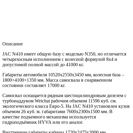
Описание
JAC N410 имеет общую базу с моделью N350, но отличается
четырехосным исполнением с колесной формулой 8х4 и
допустимой полной массой до 41000 кг.
Габариты автомобиля 10520х2550х3450 мм, колесная база –
1800+4100+1350 мм. Масса самосвала в снаряженном
состоянии составляет 17000 кг.
Самосвал оснащается рядным шестицилиндровым дизелем с
турбонаддувом Weichai рабочим объемом 11596 куб. см.
экологического класса Евро-5. На JAC N410 установлен кузов
объемом 26 куб. м. габаритами 7600х2300х1500 мм. В
качестве подъемного механизма используется
гидроподъёмник HYVA или его аналог.
Внутренние габариты кабины 1720х2475х2000 мм