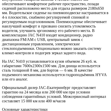
обеспечивают комфортное рабочее пространство, позади
сидений расположено место для отдыха размером 2180х650
мм. Водительское сиденье на пневмоподвеске настраивается в
4-х плоскостях, снабжено регулируемой спинкой и
регулируемым подголовником. Пневмосиденье обеспечивает
наилучший комфорт и призвано снизить утомляемость
водителя, улучшить эргономику его рабочего места. В
комплектацию JAC N410 входят кондиционер, радио
диапазона FM/AM с USB, центральный замок с
дистанционным управлением, электрические
стеклоподъемники. Опционально можно заказать систему
климат-контроля и подогрев зеркал заднего вида.
На JAC N410 устанавливается кузов объемом 26 куб. м.
габаритами 7600х2300х1500 мм. Для днища используется
сталь толщиной 8 мм, для бортов — 6 мм. В качестве
подъемного механизма используется гидроподъёмник HYVA
или его аналог.
Официальный дилер JAC-Екатеринбург предоставляет
гарантию на 24 месяца или 200 000 км при условии
соблюдения гарантийных условий. Межсервисный интервал
составляет 15 000 км или 400 м/часов
Основные характеристики