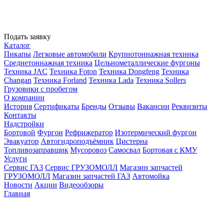
Подать заявку
Каталог
Пикапы
Легковые автомобили
Крупнотоннажная техника
Среднетоннажная техника
Цельнометаллические фургоны
Техника JAC
Техника Foton
Техника Dongfeng
Техника
Changan
Техника Forland
Техника Lada
Техника Sollers
Грузовики с пробегом
О компании
История
Сертификаты
Бренды
Отзывы
Вакансии
Реквизиты
Контакты
Надстройки
Бортовой
Фургон
Рефрижератор
Изотермический фургон
Эвакуатор
Автогидроподъёмник
Цистерна
Топливозаправщик
Мусоровоз
Самосвал
Бортовая с КМУ
Услуги
Сервис ГАЗ
Сервис ГРУЗОМОЛЛ
Магазин запчастей
ГРУЗОМОЛЛ
Магазин запчастей ГАЗ
Автомойка
Новости
Акции
Видеообзоры
Главная