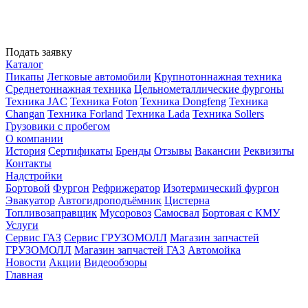
Подать заявку
Каталог
Пикапы
Легковые автомобили
Крупнотоннажная техника
Среднетоннажная техника
Цельнометаллические фургоны
Техника JAC
Техника Foton
Техника Dongfeng
Техника
Changan
Техника Forland
Техника Lada
Техника Sollers
Грузовики с пробегом
О компании
История
Сертификаты
Бренды
Отзывы
Вакансии
Реквизиты
Контакты
Надстройки
Бортовой
Фургон
Рефрижератор
Изотермический фургон
Эвакуатор
Автогидроподъёмник
Цистерна
Топливозаправщик
Мусоровоз
Самосвал
Бортовая с КМУ
Услуги
Сервис ГАЗ
Сервис ГРУЗОМОЛЛ
Магазин запчастей
ГРУЗОМОЛЛ
Магазин запчастей ГАЗ
Автомойка
Новости
Акции
Видеообзоры
Главная