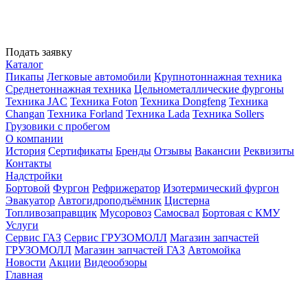
Подать заявку
Каталог
Пикапы
Легковые автомобили
Крупнотоннажная техника
Среднетоннажная техника
Цельнометаллические фургоны
Техника JAC
Техника Foton
Техника Dongfeng
Техника
Changan
Техника Forland
Техника Lada
Техника Sollers
Грузовики с пробегом
О компании
История
Сертификаты
Бренды
Отзывы
Вакансии
Реквизиты
Контакты
Надстройки
Бортовой
Фургон
Рефрижератор
Изотермический фургон
Эвакуатор
Автогидроподъёмник
Цистерна
Топливозаправщик
Мусоровоз
Самосвал
Бортовая с КМУ
Услуги
Сервис ГАЗ
Сервис ГРУЗОМОЛЛ
Магазин запчастей
ГРУЗОМОЛЛ
Магазин запчастей ГАЗ
Автомойка
Новости
Акции
Видеообзоры
Главная