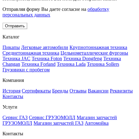
Отправляя форму Вы даете согласие на
обработку
персональных данных
Отправить
Каталог
Пикапы
Легковые автомобили
Крупнотоннажная техника
Среднетоннажная техника
Цельнометаллические фургоны
Техника JAC
Техника Foton
Техника Dongfeng
Техника
Changan
Техника Forland
Техника Lada
Техника Sollers
Грузовики с пробегом
Компания
История
Сертификаты
Бренды
Отзывы
Вакансии
Реквизиты
Контакты
Услуги
Сервис ГАЗ
Сервис ГРУЗОМОЛЛ
Магазин запчастей
ГРУЗОМОЛЛ
Магазин запчастей ГАЗ
Автомойка
Контакты