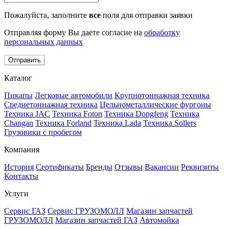
Пожалуйста, заполните
все
поля для отправки заявки
Отправляя форму Вы даете согласие на
обработку
персональных данных
Отправить
Каталог
Пикапы
Легковые автомобили
Крупнотоннажная техника
Среднетоннажная техника
Цельнометаллические фургоны
Техника JAC
Техника Foton
Техника Dongfeng
Техника
Changan
Техника Forland
Техника Lada
Техника Sollers
Грузовики с пробегом
Компания
История
Сертификаты
Бренды
Отзывы
Вакансии
Реквизиты
Контакты
Услуги
Сервис ГАЗ
Сервис ГРУЗОМОЛЛ
Магазин запчастей
ГРУЗОМОЛЛ
Магазин запчастей ГАЗ
Автомойка