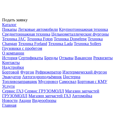
Подать заявку
Каталог
Пикапы
Легковые автомобили
Крупнотоннажная техника
Среднетоннажная техника
Цельнометаллические фургоны
Техника JAC
Техника Foton
Техника Dongfeng
Техника
Changan
Техника Forland
Техника Lada
Техника Sollers
Грузовики с пробегом
О компании
История
Сертификаты
Бренды
Отзывы
Вакансии
Реквизиты
Контакты
Надстройки
Бортовой
Фургон
Рефрижератор
Изотермический фургон
Эвакуатор
Автогидроподъёмник
Цистерна
Топливозаправщик
Мусоровоз
Самосвал
Бортовая с КМУ
Услуги
Сервис ГАЗ
Сервис ГРУЗОМОЛЛ
Магазин запчастей
ГРУЗОМОЛЛ
Магазин запчастей ГАЗ
Автомойка
Новости
Акции
Видеообзоры
Главная