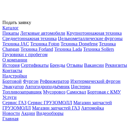
Подать заявку
Каталог
Пикапы
Легковые автомобили
Крупнотоннажная техника
Среднетоннажная техника
Цельнометаллические фургоны
Техника JAC
Техника Foton
Техника Dongfeng
Техника
Changan
Техника Forland
Техника Lada
Техника Sollers
Грузовики с пробегом
О компании
История
Сертификаты
Бренды
Отзывы
Вакансии
Реквизиты
Контакты
Надстройки
Бортовой
Фургон
Рефрижератор
Изотермический фургон
Эвакуатор
Автогидроподъёмник
Цистерна
Топливозаправщик
Мусоровоз
Самосвал
Бортовая с КМУ
Услуги
Сервис ГАЗ
Сервис ГРУЗОМОЛЛ
Магазин запчастей
ГРУЗОМОЛЛ
Магазин запчастей ГАЗ
Автомойка
Новости
Акции
Видеообзоры
Главная