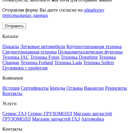
Отправляя форму Вы даете согласие на
обработку
персональных данных
Отправить
Каталог
Пикапы
Легковые автомобили
Крупнотоннажная техника
Среднетоннажная техника
Цельнометаллические фургоны
Техника JAC
Техника Foton
Техника Dongfeng
Техника
Changan
Техника Forland
Техника Lada
Техника Sollers
Грузовики с пробегом
Компания
История
Сертификаты
Бренды
Отзывы
Вакансии
Реквизиты
Контакты
Услуги
Сервис ГАЗ
Сервис ГРУЗОМОЛЛ
Магазин запчастей
ГРУЗОМОЛЛ
Магазин запчастей ГАЗ
Автомойка
Контакты