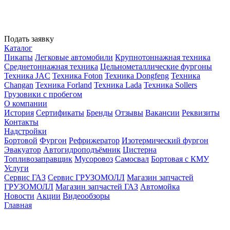
Подать заявку
Каталог
Пикапы
Легковые автомобили
Крупнотоннажная техника
Среднетоннажная техника
Цельнометаллические фургоны
Техника JAC
Техника Foton
Техника Dongfeng
Техника
Changan
Техника Forland
Техника Lada
Техника Sollers
Грузовики с пробегом
О компании
История
Сертификаты
Бренды
Отзывы
Вакансии
Реквизиты
Контакты
Надстройки
Бортовой
Фургон
Рефрижератор
Изотермический фургон
Эвакуатор
Автогидроподъёмник
Цистерна
Топливозаправщик
Мусоровоз
Самосвал
Бортовая с КМУ
Услуги
Сервис ГАЗ
Сервис ГРУЗОМОЛЛ
Магазин запчастей
ГРУЗОМОЛЛ
Магазин запчастей ГАЗ
Автомойка
Новости
Акции
Видеообзоры
Главная