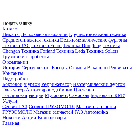
Подать заявку
Каталог
Пикапы
Легковые автомобили
Крупнотоннажная техника
Среднетоннажная техника
Цельнометаллические фургоны
Техника JAC
Техника Foton
Техника Dongfeng
Техника
Changan
Техника Forland
Техника Lada
Техника Sollers
Грузовики с пробегом
О компании
История
Сертификаты
Бренды
Отзывы
Вакансии
Реквизиты
Контакты
Надстройки
Бортовой
Фургон
Рефрижератор
Изотермический фургон
Эвакуатор
Автогидроподъёмник
Цистерна
Топливозаправщик
Мусоровоз
Самосвал
Бортовая с КМУ
Услуги
Сервис ГАЗ
Сервис ГРУЗОМОЛЛ
Магазин запчастей
ГРУЗОМОЛЛ
Магазин запчастей ГАЗ
Автомойка
Новости
Акции
Видеообзоры
Главная