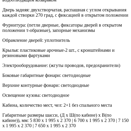
Дверь задняя:
двухстворчатая, распашная с углом открывания
каждой створки 270 град, с фиксацией в открытом положении
Фурнитура:
(петли дверные, фиксаторы дверей в открытом
положении т-образные), запорные механизмы
Обрамление дверей:
уплотнитель
Крылья:
пластиковые арочные-2 шт., с кронштейнами и
резиновыми фартуками
Электрооборудование:
(жгуты проводов, предохранители)
Боковые габаритные фонари:
светодиодные
Верхние контурные фонари:
светодиодные
Освещение кузова:
светодиодное
Кабина, количество мест, чел:
2+1 без спального места
Габаритные размеры шасси, (Д х Ш(по кабине) х В(по
кабине)), мм:
5 830 х 1 995 х 2 370 | 6 700 х 1 995 х 2 370 | 7 150
х 1 995 х 2 370 | 7 650 х 1 995 х 2 370