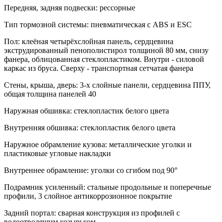
Передняя, задняя подвески:
рессорные
Тип тормозной системы:
пневматическая с ABS и ESC
Пол:
клеёная четырёхслойная панель, сердцевина
экструдированный пенополистирол толщиной 80 мм, снизу
фанера, облицованная стеклопластиком. Внутри - силовой
каркас из бруса. Сверху - транспортная сетчатая фанера
Стены, крыша, дверь:
3-х слойные панели, сердцевина ППУ,
общая толщина панелей 40
Наружная обшивка:
стеклопластик белого цвета
Внутренняя обшивка:
стеклопластик белого цвета
Наружное обрамление кузова:
металлические уголки и
пластиковые угловые накладки
Внутреннее обрамление:
уголки со сгибом под 90°
Подрамник усиленный:
стальные продольные и поперечные
профили, 3 слойное антикоррозионное покрытие
Задний портал:
сварная конструкция из профилей c
водоотводящим козырьком