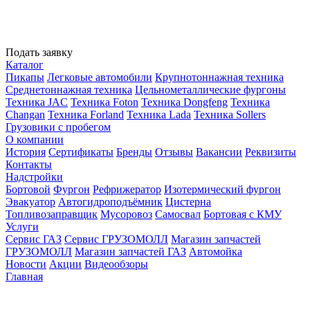
Подать заявку
Каталог
Пикапы
Легковые автомобили
Крупнотоннажная техника
Среднетоннажная техника
Цельнометаллические фургоны
Техника JAC
Техника Foton
Техника Dongfeng
Техника
Changan
Техника Forland
Техника Lada
Техника Sollers
Грузовики с пробегом
О компании
История
Сертификаты
Бренды
Отзывы
Вакансии
Реквизиты
Контакты
Надстройки
Бортовой
Фургон
Рефрижератор
Изотермический фургон
Эвакуатор
Автогидроподъёмник
Цистерна
Топливозаправщик
Мусоровоз
Самосвал
Бортовая с КМУ
Услуги
Сервис ГАЗ
Сервис ГРУЗОМОЛЛ
Магазин запчастей
ГРУЗОМОЛЛ
Магазин запчастей ГАЗ
Автомойка
Новости
Акции
Видеообзоры
Главная