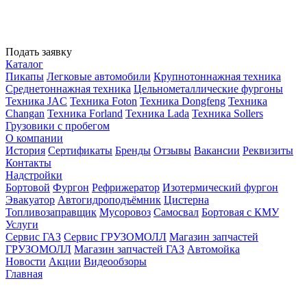
Подать заявку
Каталог
Пикапы
Легковые автомобили
Крупнотоннажная техника
Среднетоннажная техника
Цельнометаллические фургоны
Техника JAC
Техника Foton
Техника Dongfeng
Техника
Changan
Техника Forland
Техника Lada
Техника Sollers
Грузовики с пробегом
О компании
История
Сертификаты
Бренды
Отзывы
Вакансии
Реквизиты
Контакты
Надстройки
Бортовой
Фургон
Рефрижератор
Изотермический фургон
Эвакуатор
Автогидроподъёмник
Цистерна
Топливозаправщик
Мусоровоз
Самосвал
Бортовая с КМУ
Услуги
Сервис ГАЗ
Сервис ГРУЗОМОЛЛ
Магазин запчастей
ГРУЗОМОЛЛ
Магазин запчастей ГАЗ
Автомойка
Новости
Акции
Видеообзоры
Главная