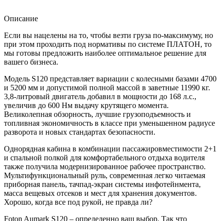
Описание
Если вы нацелены на то, чтобы везти груза по-максимуму, но
при этом проходить под нормативы по системе ПЛАТОН, то
мы готовы предложить наиболее оптимальное решение для
вашего бизнеса.
Модель S120 представляет вариации с колесными базами 4700
и 5200 мм и допустимой полной массой в заветные 11990 кг.
3,8-литровый двигатель добавил в мощности до 168 л.с.,
увеличив до 600 Нм выдачу крутящего момента.
Великолепная обзорность, лучшие грузоподъемность и
топливная экономичность в классе при уменьшенном радиусе
разворота и новых стандартах безопасности.
Однорядная кабина в комбинации пассажировместимости 2+1
и спальной полкой для комфортабельного отдыха водителя
также получила модернизированное рабочее пространство.
Мультифункциональный руль, современная легко читаемая
приборная панель, тачпад-экран системы инфотейнмента,
масса вещевых отсеков и мест для хранения документов.
Хорошо, когда все под рукой, не правда ли?
Foton Aumark S120 – определенно ваш выбор. Так что