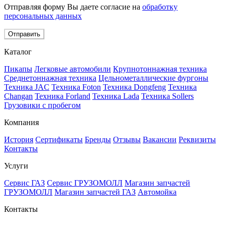
Отправляя форму Вы даете согласие на
обработку
персональных данных
Отправить
Каталог
Пикапы
Легковые автомобили
Крупнотоннажная техника
Среднетоннажная техника
Цельнометаллические фургоны
Техника JAC
Техника Foton
Техника Dongfeng
Техника
Changan
Техника Forland
Техника Lada
Техника Sollers
Грузовики с пробегом
Компания
История
Сертификаты
Бренды
Отзывы
Вакансии
Реквизиты
Контакты
Услуги
Сервис ГАЗ
Сервис ГРУЗОМОЛЛ
Магазин запчастей
ГРУЗОМОЛЛ
Магазин запчастей ГАЗ
Автомойка
Контакты