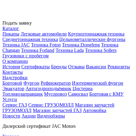
Подать заявку
Каталог
Пикапы
Легковые автомобили
Крупнотоннажная техника
Среднетоннажная техника
Цельнометаллические фургоны
Техника JAC
Техника Foton
Техника Dongfeng
Техника
Changan
Техника Forland
Техника Lada
Техника Sollers
Грузовики с пробегом
О компании
История
Сертификаты
Бренды
Отзывы
Вакансии
Реквизиты
Контакты
Надстройки
Бортовой
Фургон
Рефрижератор
Изотермический фургон
Эвакуатор
Автогидроподъёмник
Цистерна
Топливозаправщик
Мусоровоз
Самосвал
Бортовая с КМУ
Услуги
Сервис ГАЗ
Сервис ГРУЗОМОЛЛ
Магазин запчастей
ГРУЗОМОЛЛ
Магазин запчастей ГАЗ
Автомойка
Новости
Акции
Видеообзоры
Дилерский сертификат JAC Motors