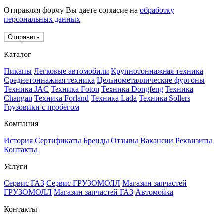
Отправляя форму Вы даете согласие на
обработку
персональных данных
Отправить
Каталог
Пикапы
Легковые автомобили
Крупнотоннажная техника
Среднетоннажная техника
Цельнометаллические фургоны
Техника JAC
Техника Foton
Техника Dongfeng
Техника
Changan
Техника Forland
Техника Lada
Техника Sollers
Грузовики с пробегом
Компания
История
Сертификаты
Бренды
Отзывы
Вакансии
Реквизиты
Контакты
Услуги
Сервис ГАЗ
Сервис ГРУЗОМОЛЛ
Магазин запчастей
ГРУЗОМОЛЛ
Магазин запчастей ГАЗ
Автомойка
Контакты