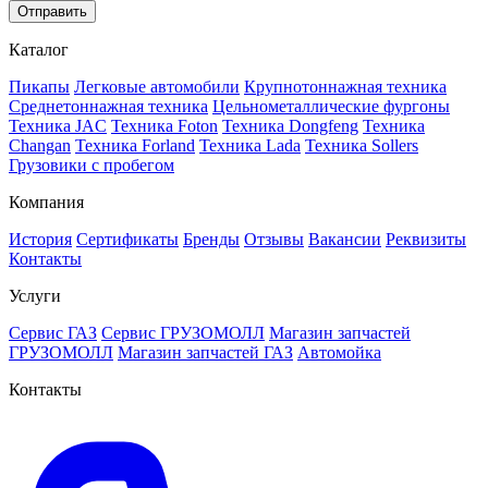
Отправить
Каталог
Пикапы
Легковые автомобили
Крупнотоннажная техника
Среднетоннажная техника
Цельнометаллические фургоны
Техника JAC
Техника Foton
Техника Dongfeng
Техника
Changan
Техника Forland
Техника Lada
Техника Sollers
Грузовики с пробегом
Компания
История
Сертификаты
Бренды
Отзывы
Вакансии
Реквизиты
Контакты
Услуги
Сервис ГАЗ
Сервис ГРУЗОМОЛЛ
Магазин запчастей
ГРУЗОМОЛЛ
Магазин запчастей ГАЗ
Автомойка
Контакты