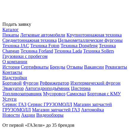
Подать заявку
Каталог
Пикапы
Легковые автомобили
Крупнотоннажная техника
Среднетоннажная техника
Цельнометаллические фургоны
Техника JAC
Техника Foton
Техника Dongfeng
Техника
Changan
Техника Forland
Техника Lada
Техника Sollers
Грузовики с пробегом
О компании
История
Сертификаты
Бренды
Отзывы
Вакансии
Реквизиты
Контакты
Надстройки
Бортовой
Фургон
Рефрижератор
Изотермический фургон
Эвакуатор
Автогидроподъёмник
Цистерна
Топливозаправщик
Мусоровоз
Самосвал
Бортовая с КМУ
Услуги
Сервис ГАЗ
Сервис ГРУЗОМОЛЛ
Магазин запчастей
ГРУЗОМОЛЛ
Магазин запчастей ГАЗ
Автомойка
Новости
Акции
Видеообзоры
От первой «ГАЗели» до 35 брендов