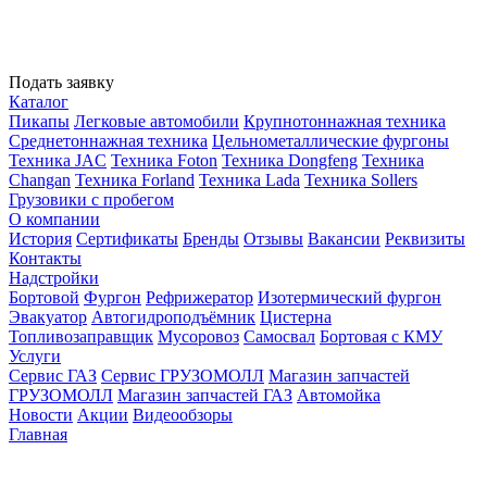
Подать заявку
Каталог
Пикапы
Легковые автомобили
Крупнотоннажная техника
Среднетоннажная техника
Цельнометаллические фургоны
Техника JAC
Техника Foton
Техника Dongfeng
Техника
Changan
Техника Forland
Техника Lada
Техника Sollers
Грузовики с пробегом
О компании
История
Сертификаты
Бренды
Отзывы
Вакансии
Реквизиты
Контакты
Надстройки
Бортовой
Фургон
Рефрижератор
Изотермический фургон
Эвакуатор
Автогидроподъёмник
Цистерна
Топливозаправщик
Мусоровоз
Самосвал
Бортовая с КМУ
Услуги
Сервис ГАЗ
Сервис ГРУЗОМОЛЛ
Магазин запчастей
ГРУЗОМОЛЛ
Магазин запчастей ГАЗ
Автомойка
Новости
Акции
Видеообзоры
Главная